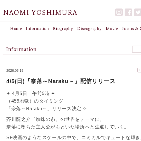
NAOMI YOSHIMURA
Home
Information
Biography
Discography
Movie
Poems & G
Information
2026.03.19
4/5(日)「奈落～Naraku～」配信リリース
✦ 4月5日 午前9時 ✦
（459地獄）のタイミング——
「奈落～Naraku～」リリース決定 ✧
芥川龍之介『蜘蛛の糸』の世界をテーマに、
奈落に堕ちた主人公がもといた場所へと生還していく。
SF映画のようなスケールの中で、コミカルでキュートな輝き