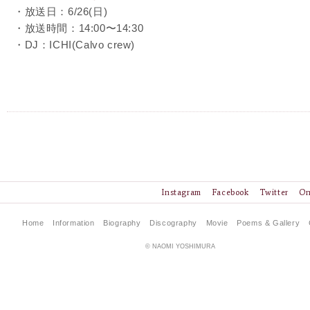
・放送日：6/26(日)
・放送時間：14:00〜14:30
・DJ：ICHI(Calvo crew)
Instagram
Facebook
Twitter
On
Home
Information
Biography
Discography
Movie
Poems & Gallery
© NAOMI YOSHIMURA