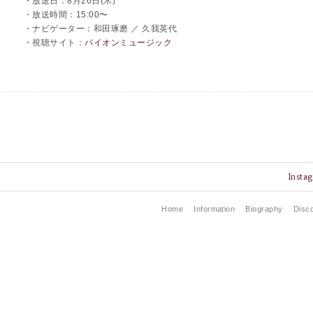
・放送日：8月26日(木)
・放送時間：15:00〜
・ナビゲーター：和田琢磨 ／ 久我英代
・視聴サイト：
バイオンミュージック
Insta
Home
Information
Biography
Disc