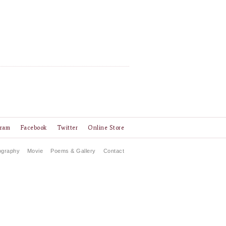
gram
Facebook
Twitter
Online Store
ography
Movie
Poems & Gallery
Contact