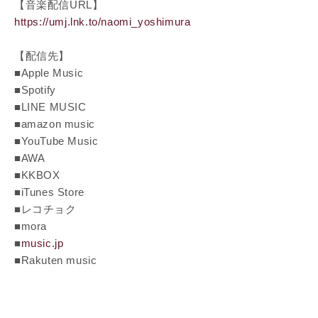
【音楽配信URL】
https://umj.lnk.to/naomi_yoshimura
【配信先】
■Apple Music
■Spotify
■LINE MUSIC
■amazon music
■YouTube Music
■AWA
■KKBOX
■iTunes Store
■レコチョク
■mora
■
music.jp
■Rakuten music