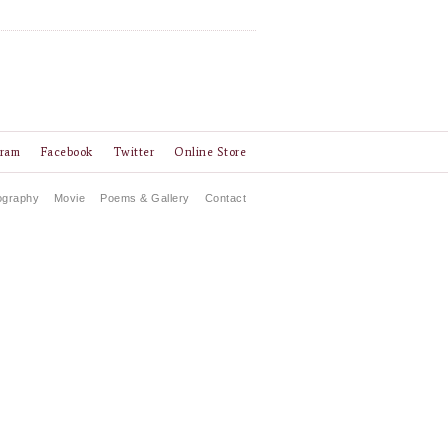
gram
Facebook
Twitter
Online Store
ography
Movie
Poems & Gallery
Contact