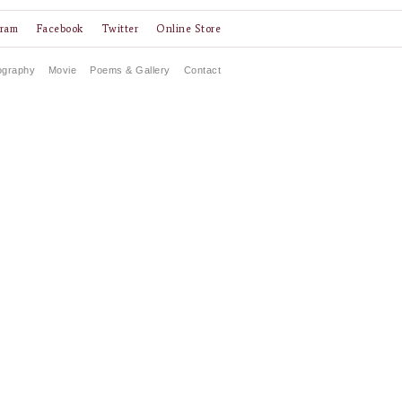
gram
Facebook
Twitter
Online Store
ography
Movie
Poems & Gallery
Contact