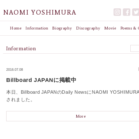
NAOMI YOSHIMURA
Home
Information
Biography
Discography
Movie
Poems & G
Information
2016.07.08
Billboard JAPANに掲載中
本日、Billboard JAPANのDaily NewsにNAOMI YOSHIM
されました。
More