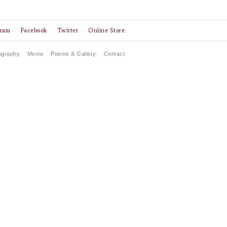
gram
Facebook
Twitter
Online Store
ography
Movie
Poems & Gallery
Contact