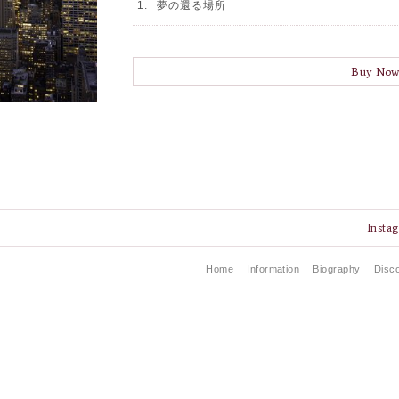
1.
夢の還る場所
Buy No
Insta
Home
Information
Biography
Disc