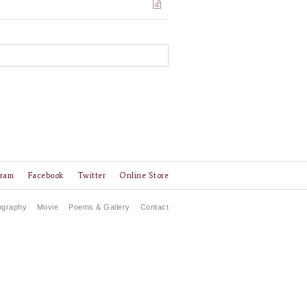
w
gram
Facebook
Twitter
Online Store
ography
Movie
Poems & Gallery
Contact