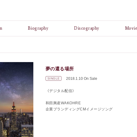
A
n
Biography
Discography
Movi
夢の還る場所
2018.1.10 On Sale
SINGLE
《デジタル配信》
和田興産WAKOHRE
企業ブランディングCMイメージソング