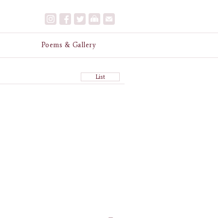
e
Poems & Gallery
List