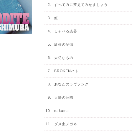
2.
すべて力に変えてみせましょう
3.
虹
4.
しゃべる楽器
5.
紅茶の記憶
6.
大切なもの
7.
BROKENハト
8.
あなたのラヴソング
9.
太陽の公園
10.
nakama
11.
ダメ虫メガネ