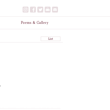
e
Poems & Gallery
List
マ