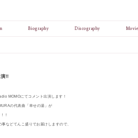
A
n
Biography
Discography
Movi
演!!
adio MOMOにてコメント出演します！
SHIMURAの代表曲「幸せの湯」が
す！！
の事などてんこ盛りでお届けしますので、
♪