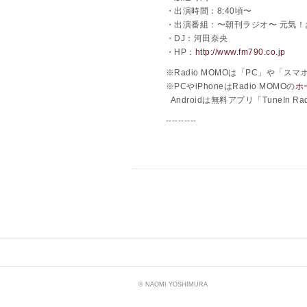
・出演時間：8:40頃〜
・出演番組：〜朝刊ラジオ〜 元気！
・DJ：河田奈央
・HP：
http://www.fm790.co.jp
※Radio MOMOは「PC」や「ス
※PCやiPhoneはRadio MOMOの
ホ
Androidは無料アプリ「TuneIn 
----------
© NAOMI YOSHIMURA