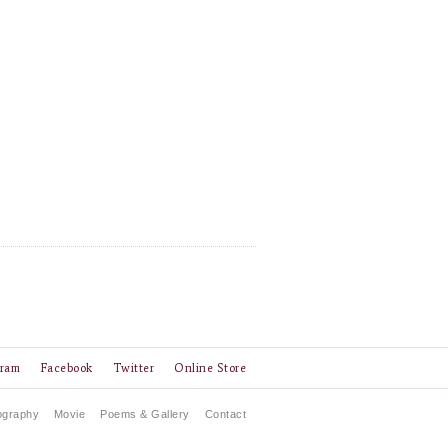
gram
Facebook
Twitter
Online Store
ography
Movie
Poems & Gallery
Contact