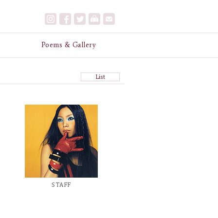
e
Poems & Gallery
List
STAFF