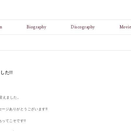
A
n
Biography
Discography
Movi
した!!
迎えました。
ージありがとうございます!!
ってこそです!!