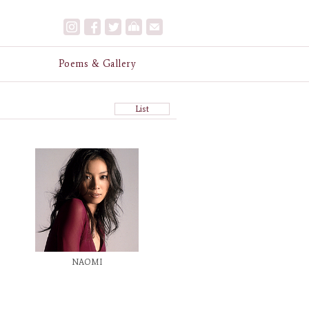
e
Poems & Gallery
List
NAOMI