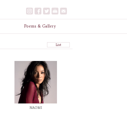
e
Poems & Gallery
List
NAOMI