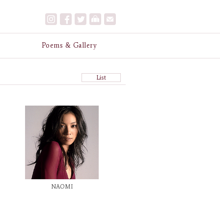
e
Poems & Gallery
List
NAOMI