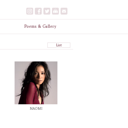
e
Poems & Gallery
List
NAOMI