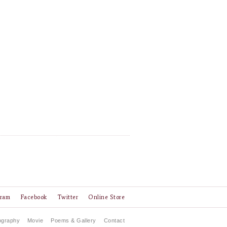
gram
Facebook
Twitter
Online Store
ography
Movie
Poems & Gallery
Contact