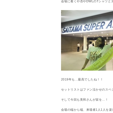
会場に着くや否やDWLのTシャツと
2019年も…最高でしたね！！
セットリストはファン泣かせのスペ
そして今回も美和さんが宙を…！
会場の端から端、来場者1人1人を