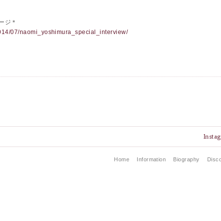
ページ＊
2014/07/naomi_yoshimura_special_interview/
Insta
Home
Information
Biography
Disc