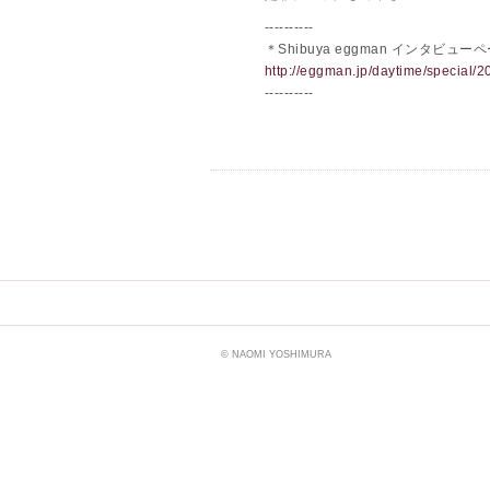
----------
＊Shibuya eggman インタビュー
http://eggman.jp/daytime/special/
----------
© NAOMI YOSHIMURA