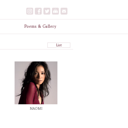
e
Poems & Gallery
List
NAOMI