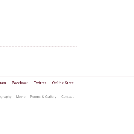
gram
Facebook
Twitter
Online Store
ography
Movie
Poems & Gallery
Contact