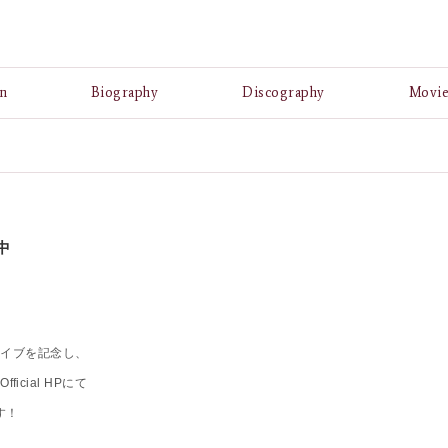
A
n
Biography
Discography
Movi
中
。
ライブを記念し、
ficial HPにて
す！