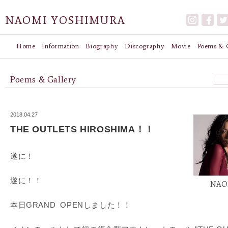
NAOMI YOSHIMURA
Home
Information
Biography
Discography
Movie
Poems & G
Poems & Gallery
2018.04.27
THE OUTLETS HIROSHIMA！！
遂に！
遂に！！
NAO
本日GRAND OPENしました！！