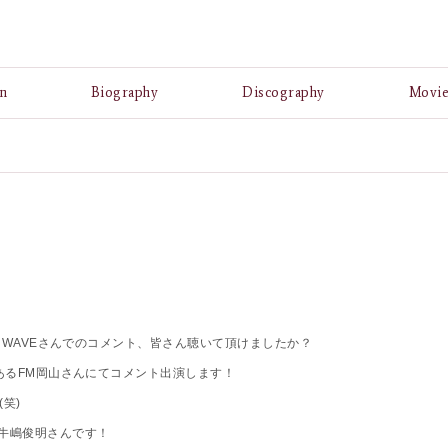
A
n
Biography
Discography
Movi
H WAVEさんでのコメント、皆さん聴いて頂けましたか？
にあるFM岡山さんにてコメント出演します！
笑)
の牛嶋俊明さんです！