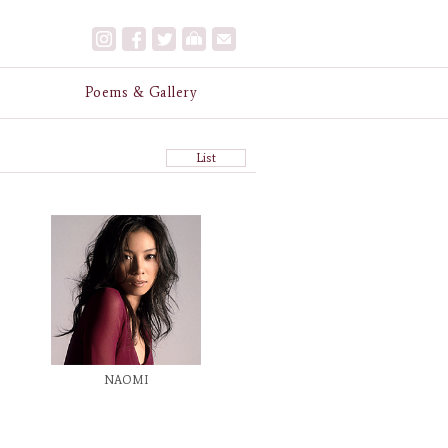
e
Poems & Gallery
List
NAOMI