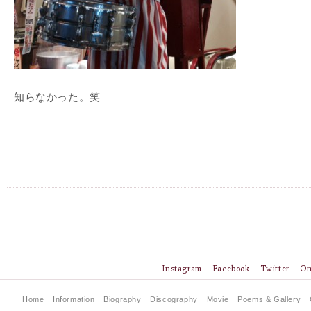
知らなかった。笑
Instagram
Facebook
Twitter
On
Home
Information
Biography
Discography
Movie
Poems & Gallery